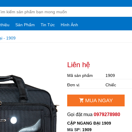
 thiệu
Sản Phẩm
Tin Tức
Hình Ảnh
i - 1909
Liên hệ
Mã sản phẩm
1909
Đơn vị
Chiếc
MUA NGAY
Gọi đặt mua
0979278980
CẶP NGANG ĐẠI 1909
Mã SP:
1909