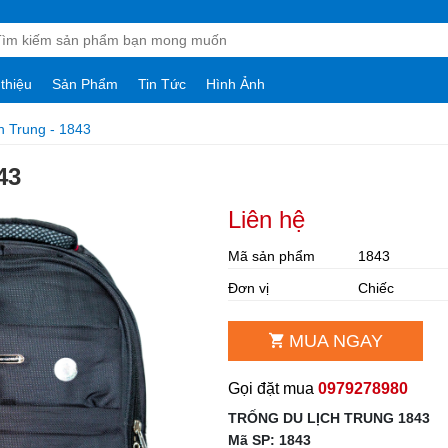
 thiệu
Sản Phẩm
Tin Tức
Hình Ảnh
h Trung - 1843
43
Liên hệ
Mã sản phẩm
1843
Đơn vị
Chiếc
MUA NGAY
Gọi đặt mua
0979278980
TRỐNG DU LỊCH TRUNG 1843
Mã SP: 1843